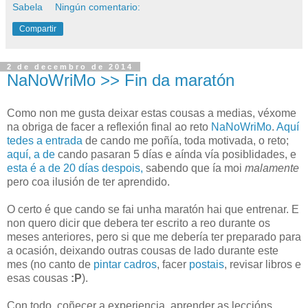
Sabela
Ningún comentario:
Compartir
2 de decembro de 2014
NaNoWriMo >> Fin da maratón
Como non me gusta deixar estas cousas a medias, véxome
na obriga de facer a reflexión final ao reto
NaNoWriMo
.
Aquí
tedes a entrada
de cando me poñía, toda motivada, o reto;
aquí, a de
cando pasaran 5 días e aínda vía posiblidades, e
esta é a de 20 días despois,
sabendo que ía moi
malamente
pero coa ilusión de ter aprendido.
O certo é que cando se fai unha maratón hai que entrenar. E
non quero dicir que debera ter escrito a reo durante os
meses anteriores, pero si que me debería ter preparado para
a ocasión, deixando outras cousas de lado durante este
mes (no canto de
pintar cadros
, facer
postais
, revisar libros e
esas cousas
:P
).
Con todo, coñecer a experiencia, aprender as leccións