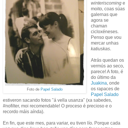
winteriscoming
e
moito, coas súas
galernas que
agora se
chaman
cicloxéneses.
Penso que vou
mercar unhas
katiuskas
.
Atrás quedan os
vermús ao seco,
parece! A foto, é
do último da
Juakina
, onde
os rapaces de
Foto de
Papel Salado
Papel Salado
estiveron sacando fotos "á vella usanza" (xa sabedes,
#nofilter, moi recomendable! O proceso é precioso e o
recordo máis aínda).
En fin, que este mes, para variar, eu tiven lío. Porque cada