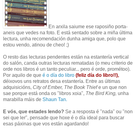
En arxila saiume ese raposiño porta-
aneis que vedes na foto. E está sentado sobre a miña última
lectura, unha recomendación dunha amiga que, polo que
estou vendo, atinou de cheo! ;)
O resto das lecturas pendentes están na estantería vertical
do salón, canda outras lecturas rematadas (o meu criterio de
orde nos libros é un tanto peculiar... pero é orde, prométoo).
Por aquilo de que
é o día do libro
(feliz día do libro!!),
déixovos uns retratos desa estantería. Entre as últimas
adquisicións,
City of Ember, The Book Thief
e un que non
sae porque está onda os "libros xoia",
The Bird King,
unha
marabilla máis de
Shaun Tan.
E vós, que estades lendo?
Se a resposta é "nada" ou "non
sei que ler", pensade que hoxe é o día ideal para buscar
esas páxinas que vos están agardando!