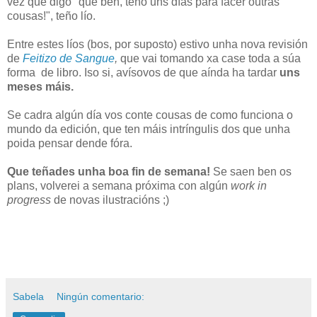
vez que digo "que ben, teño uns días para facer outras
cousas!", teño lío.
Entre estes líos (bos, por suposto) estivo unha nova revisión
de
Feitizo de Sangue
,
que vai tomando xa case toda a súa
forma
de libro. Iso si, avísovos de que aínda ha tardar
uns
meses máis.
Se cadra algún día vos conte cousas de como funciona o
mundo da edición, que ten máis intríngulis dos que unha
poida pensar dende fóra.
Que teñades unha boa fin de semana!
Se saen ben os
plans, volverei a semana próxima con algún
work in
progress
de novas ilustracións ;)
Sabela
Ningún comentario: