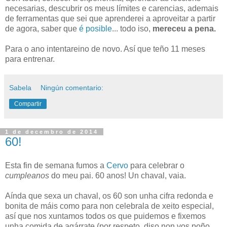
necesarias, descubrir os meus límites e carencias, ademais
de ferramentas que sei que aprenderei a aproveitar a partir
de agora, saber que
é posible
... todo iso,
mereceu a pena.
Para o ano intentareino de novo. Así que teño 11 meses
para entrenar.
Sabela
Ningún comentario:
Compartir
1 de decembro de 2014
60!
Esta fin de semana fumos a
Cervo
para celebrar o
cumpleanos
do meu pai. 60 anos! Un chaval, vaia.
Aínda que sexa un chaval, os 60 son unha cifra redonda e
bonita de máis como para non celebrala de xeito especial,
así que nos xuntamos todos os que puidemos e fixemos
unha comida de agárrate (por respeto, diso non vos poño