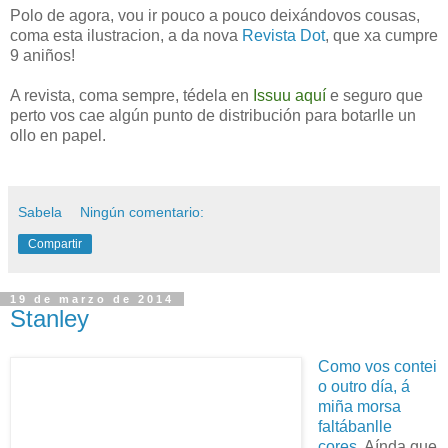
Polo de agora, vou ir pouco a pouco deixándovos cousas,
coma esta ilustracion, a da nova
Revista Dot
, que xa cumpre
9 aniños!
A revista, coma sempre, tédela en
Issuu aquí
e seguro que
perto vos cae algún punto de distribución para botarlle un
ollo en papel.
Sabela
Ningún comentario:
Compartir
19 de marzo de 2014
Stanley
Como vos contei
o outro día, á
miña morsa
faltábanlle
cores
. Aínda que