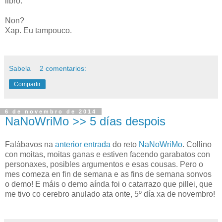
libro.
Non?
Xap. Eu tampouco.
Sabela
2 comentarios:
Compartir
6 de novembro de 2014
NaNoWriMo >> 5 días despois
Falábavos na
anterior entrada
do reto
NaNoWriMo
. Collino
con moitas, moitas ganas e estiven facendo garabatos con
personaxes, posibles argumentos e esas cousas. Pero o
mes comeza en fin de semana e as fins de semana sonvos
o demo! E máis o demo aínda foi o catarrazo que pillei, que
me tivo co cerebro anulado ata onte, 5º día xa de novembro!