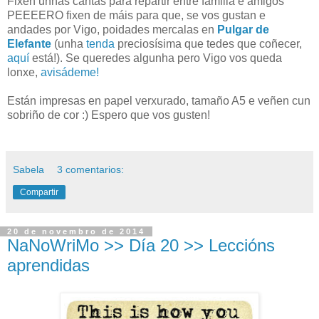
Fixen unhas cantas para repartir entre familia e amigos
PEEEERO fixen de máis para que, se vos gustan e
andades por Vigo, poidades mercalas en
Pulgar de
Elefante
(unha
tenda
preciosísima que tedes que coñecer,
aquí
está!). Se queredes algunha pero Vigo vos queda
lonxe,
avisádeme!
Están impresas en papel verxurado, tamaño A5 e veñen cun
sobriño de cor :) Espero que vos gusten!
Sabela
3 comentarios:
Compartir
20 de novembro de 2014
NaNoWriMo >> Día 20 >> Leccións
aprendidas