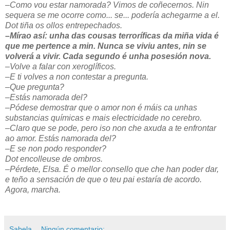
–Como vou estar namorada? Vimos de coñecernos. Nin
sequera se me ocorre como... se... podería achegarme a el.
Dot tiña os ollos entrepechados.
–Mírao así: unha das cousas terroríficas da miña vida é
que me pertence a min. Nunca se viviu antes, nin se
volverá a vivir.
Cada segundo é unha posesión nova.
–Volve a falar con xeroglíficos.
–E ti volves a non contestar a pregunta.
–Que pregunta?
–Estás namorada del?
–Pódese demostrar que o amor non é máis ca unhas
substancias químicas e mais electricidade no cerebro.
–Claro que se pode, pero iso non che axuda a te enfrontar
ao amor. Estás namorada del?
–E se non podo responder?
Dot encolleuse de ombros.
–Pérdete, Elsa. É o mellor consello que che han poder dar,
e teño a sensación de que o teu pai estaría de acordo.
Agora, marcha.
Sabela
Ningún comentario: