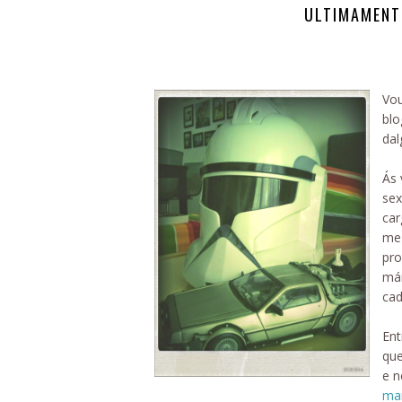
ULTIMAMENTE
Vou
blo
dal
Ás 
se
car
me 
pro
mái
cad
Ent
que
e n
mar