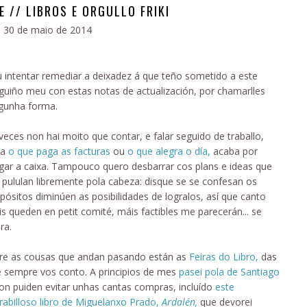
 // LIBROS E ORGULLO FRIKI
30 de maio de 2014
 intentar remediar a deixadez á que teño sometido a este
guiño meu con estas notas de actualización, por chamarlles
gunha forma.
veces non hai moito que contar, e falar seguido de traballo,
xa
o que paga as facturas
ou
o que alegra o día,
acaba por
gar a caixa. Tampouco quero desbarrar cos plans e ideas que
pululan libremente pola cabeza: disque se se confesan os
pósitos diminúen as posibilidades de logralos, así que canto
s queden en petit comité, máis factibles me parecerán... se
ra.
re as cousas que andan pasando están as
Feiras do Libro,
das
 sempre vos conto. A principios de mes
pasei pola de Santiago
on puiden evitar unhas cantas compras, incluído
este
abilloso libro de Miguelanxo Prado,
Ardalén,
que devorei