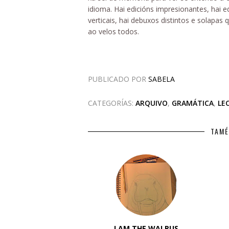
idioma. Hai edicións impresionantes, hai edi
verticais, hai debuxos distintos e solapas 
ao velos todos.
PUBLICADO POR
SABELA
CATEGORÍAS:
ARQUIVO
,
GRAMÁTICA
,
LE
TAMÉ
I AM THE WALRUS