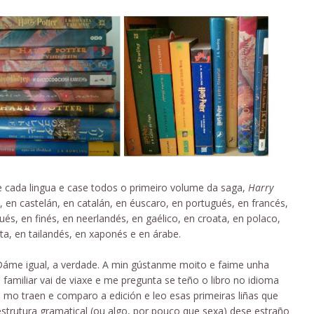
 de cada lingua e case todos o primeiro volume da saga,
Harry
en castelán, en catalán, en éuscaro, en portugués, en francés,
ués, en finés, en neerlandés, en gaélico, en croata, en polaco,
ta, en tailandés, en xaponés e en árabe.
Dáme igual, a verdade. A min gústanme moito e faime unha
 familiar vai de viaxe e me pregunta se teño o libro no idioma
o mo traen e comparo a edición e leo esas primeiras liñas que
strutura gramatical (ou algo, por pouco que sexa) dese estraño