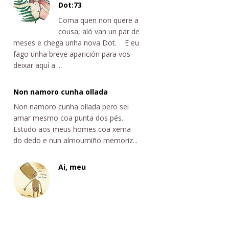
Dot:73
Coma quen non quere a
cousa, aló van un par de
meses e chega unha nova Dot. E eu
fago unha breve aparición para vos
deixar aquí a ...
Non namoro cunha ollada
Non namoro cunha ollada pero sei
amar mesmo coa punta dos pés.
Estudo aos meus homes coa xema
do dedo e nun almoumiño memoriz...
Ai, meu