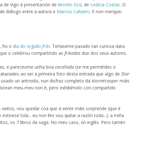
ra de Vigo á presentación de
Recinto Gris,
de
Ledicia Costas
. O
de diálogo entre a autora e
Marcos Calveiro
. E non merquei
, foi o
día do orgullo
friki
.
Teríaseme pasado tan curiosa data
que o celebrou compartindo as
frikadas
dun dos seus autores.
iñas, e pareceume unha boa
carallada
(se me permitides o
atariades ao ver a primeira foto desta entrada que algo de
Star
oi usado un antroido, nun disfraz completo da
stormtrooper
máis
elorean meu-meu non é, pero exhibímolo con compartido
s xeitos, vou quedar coa que á xente máis sorprende (que é
tivese tola... eu non lles vou quitar a razón toda...): a miña
tos, os 7 libros da saga. No meu caso, en inglés. Pero tamén