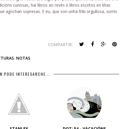
cións curiosas, hai libros ao revés e libros escritos en liñas
que agochan sopresas. E eu, que son unha friki orgullosa, sorrío
COMPARTIR:
CTURAS
,
NOTAS
N PODE INTERESARCHE...
STANLEY
DOT: 54 - VACACIÓNS