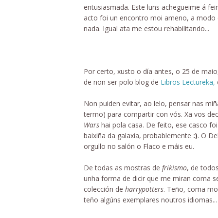
entusiasmada. Este luns achegueime á fei
acto foi un encontro moi ameno, a modo 
nada. Igual ata me estou rehabilitando...
Por certo, xusto o día antes, o 25 de maio
de non ser polo blog de
Libros Lectureka,
Non puiden evitar, ao lelo, pensar nas m
termo) para compartir con vós. Xa vos dec
Wars
hai pola casa. De feito, ese casco f
baixiña da galaxia, probablemente
:)
. O D
orgullo no salón o Flaco e máis eu.
De todas as mostras de
frikismo
, de todo
unha forma de dicir que me miran coma se es
colección de
harrypotters
. Teño, coma moi
teño algúns exemplares noutros idiomas...