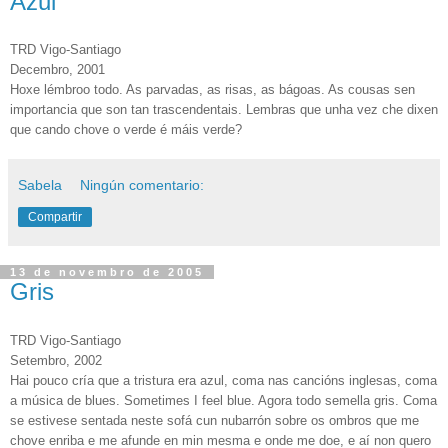
Azul
TRD Vigo-Santiago
Decembro, 2001
Hoxe lémbroo todo. As parvadas, as risas, as bágoas. As cousas sen
importancia que son tan trascendentais. Lembras que unha vez che dixen
que cando chove o verde é máis verde?
Sabela
Ningún comentario:
Compartir
13 de novembro de 2005
Gris
TRD Vigo-Santiago
Setembro, 2002
Hai pouco cría que a tristura era azul, coma nas cancións inglesas, coma
a música de blues. Sometimes I feel blue. Agora todo semella gris. Coma
se estivese sentada neste sofá cun nubarrón sobre os ombros que me
chove enriba e me afunde en min mesma e onde me doe, e aí non quero