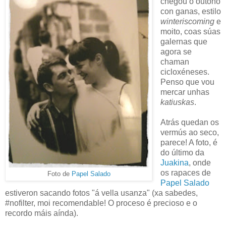
chegou o outono
con ganas, estilo
winteriscoming
e
moito, coas súas
galernas que
agora se
chaman
cicloxéneses.
Penso que vou
mercar unhas
katiuskas
.
Atrás quedan os
vermús ao seco,
parece! A foto, é
do último da
Juakina
, onde
os rapaces de
Foto de
Papel Salado
Papel Salado
estiveron sacando fotos "á vella usanza" (xa sabedes,
#nofilter, moi recomendable! O proceso é precioso e o
recordo máis aínda).