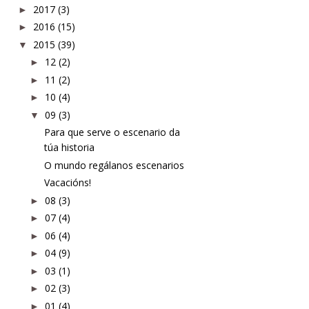
2017
(3)
►
2016
(15)
►
2015
(39)
▼
12
(2)
►
11
(2)
►
10
(4)
►
09
(3)
▼
Para que serve o escenario da
túa historia
O mundo regálanos escenarios
Vacacións!
08
(3)
►
07
(4)
►
06
(4)
►
04
(9)
►
03
(1)
►
02
(3)
►
01
(4)
►