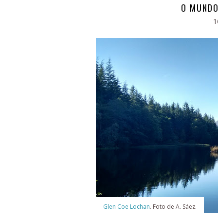
O MUNDO
1
Glen Coe Lochan
. Foto de A. Sáez.