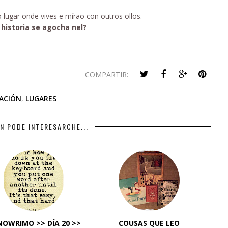
o lugar onde vives e mírao con outros ollos.
historia se agocha nel?
COMPARTIR:
RACIÓN
,
LUGARES
N PODE INTERESARCHE...
OWRIMO >> DÍA 20 >>
COUSAS QUE LEO