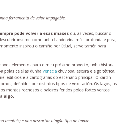
 unha ferramenta de valor impagable.
empre pode volver a esas imaxes
ou, ás veces, buscar o
 descubríronseme como unha Landereina máis profunda e pura,
 momento inspirou o camiño por Etlual, serve tamén para
ovos elementos para o meu próximo proxecto, unha historia
a polas calellas dunha
Venecia
chuviosa, escura e algo tétrica.
ei edificios e a cartografías do escenario principal. O xardín
nos, definidos por distintos tipos de vexetación. Os lagos, as
os montes rochosos e baleiros feridos polos fortes ventos...
a algo.
 ou mentais) e non descartar ningún tipo de imaxe.