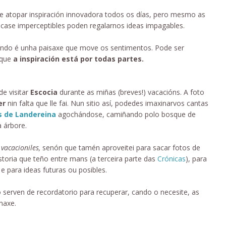
 atopar inspiración innovadora todos os días, pero mesmo as
 case imperceptibles poden regalarnos ideas impagables.
undo é unha paisaxe que move os sentimentos. Pode ser
é que
a inspiración está por todas partes.
de visitar
Escocia
durante as miñas (breves!) vacacións. A foto
er
nin falta que lle fai. Nun sitio así, podedes imaxinarvos cantas
s de Landereina
agochándose, camiñando polo bosque de
 árbore.
s
vacacioniles,
senón que tamén aproveitei para sacar fotos de
storia que teño entre mans (a terceira parte das
Crónicas
), para
 e para ideas futuras ou posibles.
 serven de recordatorio para recuperar, cando o necesite, as
maxe.