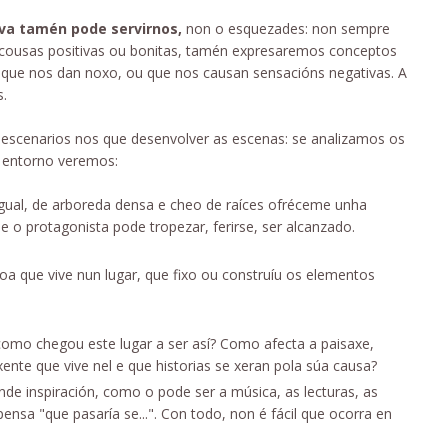
va tamén pode servirnos,
non o esquezades: non sempre
 cousas positivas ou bonitas, tamén expresaremos conceptos
que nos dan noxo, ou que nos causan sensacións negativas. A
s.
r escenarios nos que desenvolver as escenas: se analizamos os
 entorno veremos:
ual, de arboreda densa e cheo de raíces ofréceme unha
 o protagonista pode tropezar, ferirse, ser alcanzado.
oa que vive nun lugar, que fixo ou construíu os elementos
como chegou este lugar a ser así? Como afecta a paisaxe,
xente que vive nel e que historias se xeran pola súa causa?
de inspiración, como o pode ser a música, as lecturas, as
nsa "que pasaría se...". Con todo, non é fácil que ocorra en