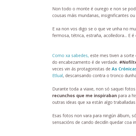
Non todo o monte é ourego e non se pode
cousas máis mundanas, insignificantes ou
E xa non vos digo se o que ve unha no m
fermosa, tétrica, estraña, acolledora... E 
Como xa sabedes,
este mes tiven a sorte 
do encabezamento é de verdade.
#Nofilt
veces vin ás protagonistas de
As Crónica
Etlual
, descansando contra o tronco dunha
Durante toda a viaxe, non só saquei foto
recunchos que me inspiraban
para a hi
outras ideas que xa están algo traballadas
Esas fotos non vara para ningún álbum, só
sensacións de cando decidín quedar coa i