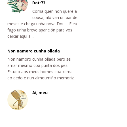
Dot:73
Coma quen non quere a
cousa, aló van un par de
meses e chega unha nova Dot. E eu
fago unha breve aparición para vos
deixar aquí a ...
Non namoro cunha ollada
Non namoro cunha ollada pero sei
amar mesmo coa punta dos pés.
Estudo aos meus homes coa xema
do dedo e nun almoumiño memoriz...
Ai, meu