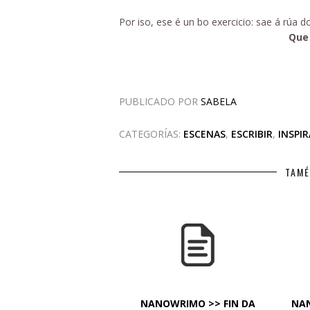
Por iso, ese é un bo exercicio: sae á rúa d
Que 
PUBLICADO POR
SABELA
CATEGORÍAS:
ESCENAS
,
ESCRIBIR
,
INSPI
TAMÉ
NANOWRIMO >> FIN DA
NAN