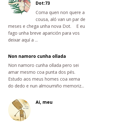
Dot:73
Coma quen non quere a
cousa, aló van un par de
meses e chega unha nova Dot. E eu
fago unha breve aparición para vos
deixar aquí a ...
Non namoro cunha ollada
Non namoro cunha ollada pero sei
amar mesmo coa punta dos pés.
Estudo aos meus homes coa xema
do dedo e nun almoumiño memoriz...
Ai, meu