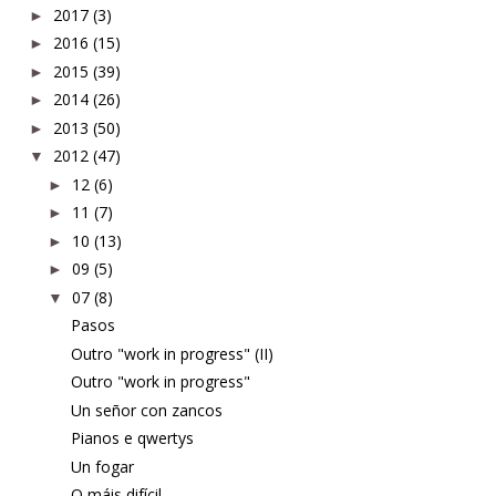
2017
(3)
►
2016
(15)
►
2015
(39)
►
2014
(26)
►
2013
(50)
►
2012
(47)
▼
12
(6)
►
11
(7)
►
10
(13)
►
09
(5)
►
07
(8)
▼
Pasos
Outro "work in progress" (II)
Outro "work in progress"
Un señor con zancos
Pianos e qwertys
Un fogar
O máis difícil