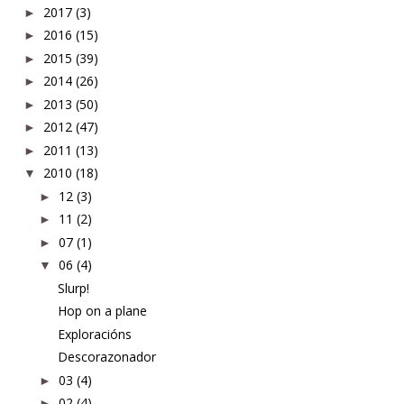
2017
(3)
►
2016
(15)
►
2015
(39)
►
2014
(26)
►
2013
(50)
►
2012
(47)
►
2011
(13)
►
2010
(18)
▼
12
(3)
►
11
(2)
►
07
(1)
►
06
(4)
▼
Slurp!
Hop on a plane
Exploracións
Descorazonador
03
(4)
►
02
(4)
►