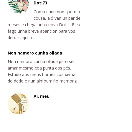
Dot:73
Coma quen non quere a
cousa, aló van un par de
meses e chega unha nova Dot. E eu
fago unha breve aparición para vos
deixar aquí a ...
Non namoro cunha ollada
Non namoro cunha ollada pero sei
amar mesmo coa punta dos pés.
Estudo aos meus homes coa xema
do dedo e nun almoumiño memoriz...
Ai, meu