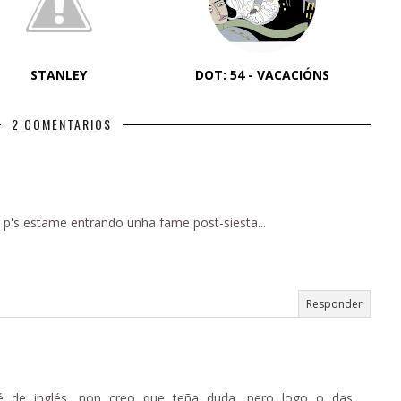
STANLEY
DOT: 54 - VACACIÓNS
2 COMENTARIOS
 p's estame entrando unha fame post-siesta...
Responder
é de inglés, non creo que teña duda, pero logo o das