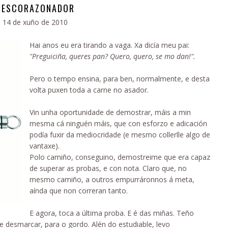
DESCORAZONADOR
14 de xuño de 2010
Hai anos eu era tirando a vaga. Xa dicía meu pai:
"Preguiciña, queres pan? Quero, quero, se mo dan!".
Pero o tempo ensina, para ben, normalmente, e desta
volta puxen toda a carne no asador.
Vin unha oportunidade de demostrar, máis a min
mesma cá ninguén máis, que con esforzo e adicación
podía fuxir da mediocridade (e mesmo collerlle algo de
vantaxe).
Polo camiño, conseguino, demostreime que era capaz
de superar as probas, e con nota. Claro que, no
mesmo camiño, a outros empurráronnos á meta,
aínda que non correran tanto.
E agora, toca a última proba. E é das miñas. Teño
 desmarcar, para o gordo. Alén do estudiable, levo