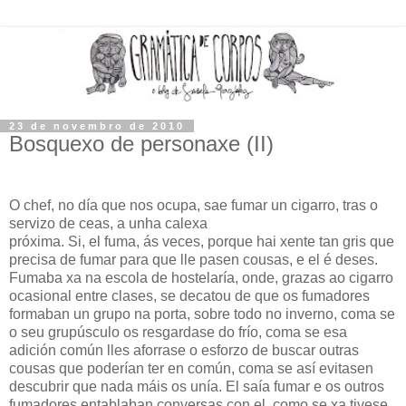
23 de novembro de 2010
Bosquexo de personaxe (II)
O chef, no día que nos ocupa, sae fumar un cigarro, tras o
servizo de ceas, a unha calexa
próxima. Si, el fuma, ás veces, porque hai xente tan gris que
precisa de fumar para que lle pasen cousas, e el é deses.
Fumaba xa na escola de hostelaría, onde, grazas ao cigarro
ocasional entre clases, se decatou de que os fumadores
formaban un grupo na porta, sobre todo no inverno, coma se
o seu grupúsculo os resgardase do frío, coma se esa
adición común lles aforrase o esforzo de buscar outras
cousas que poderían ter en común, coma se así evitasen
descubrir que nada máis os unía. El saía fumar e os outros
fumadores entablaban conversas con el, como se xa tivese