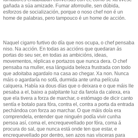
gañada a súa amizade. Fumar aforroulle, sen dúbida,
esforzos de socialización, porque o noso chef non é un
home de palabras, pero tampouco é un home de acción.
Naquel cigarro furtivo do día que nos ocupa, o chef pensaba
niso. Na acción. En todas as accións que quedaran ás
portas do seu ser, en todas as ambicións, ideas,
movementos, réplicas e portazos que nunca dera. O chef
pensaba na muller, esa lánguida beleza frustrada con todo
que adoitaba agardalo na casa ao chegar. Xa non. Nunca
máis o agardaría no sofá, durmida ante unha película
calquera. Había xa dous días que o deixara e o que máis lle
pesaba a el, baixo a palpitante luz da farola da calexa, era
que ela tivera a forza de marchar, o estómago de dicir canto
sentía e botalo para fóra, contra el, contra a porta da entrada
pechándoa con forza ao marchar. O que máis doía era
comprendela, entender que ninguén podía vivir cunha
persoa así, coma el, encrequevellado por fóra, coma á
procura do sal, que nunca está onde ten que estar, e
encrequevellado por dentro, sen azos nas vísceras para