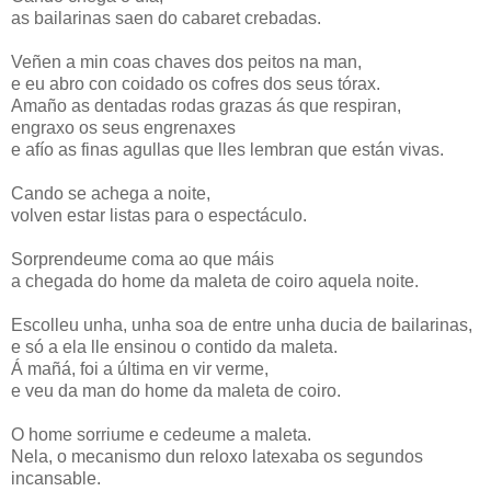
as bailarinas saen do cabaret crebadas.
Veñen a min coas chaves dos peitos na man,
e eu abro con coidado os cofres dos seus tórax.
Amaño as dentadas rodas grazas ás que respiran,
engraxo os seus engrenaxes
e afío as finas agullas que lles lembran que están vivas.
Cando se achega a noite,
volven estar listas para o espectáculo.
Sorprendeume coma ao que máis
a chegada do home da maleta de coiro aquela noite.
Escolleu unha, unha soa de entre unha ducia de bailarinas,
e só a ela lle ensinou o contido da maleta.
Á mañá, foi a última en vir verme,
e veu da man do home da maleta de coiro.
O home sorriume e cedeume a maleta.
Nela, o mecanismo dun reloxo latexaba os segundos
incansable.