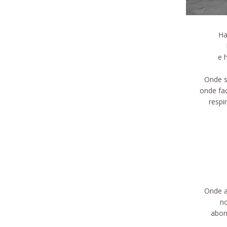
Ha
e 
Onde s
onde fa
respi
Onde a
no
abon