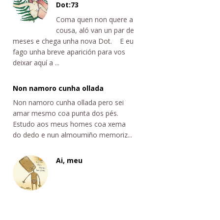
Dot:73
Coma quen non quere a
cousa, aló van un par de
meses e chega unha nova Dot. E eu
fago unha breve aparición para vos
deixar aquí a ...
Non namoro cunha ollada
Non namoro cunha ollada pero sei
amar mesmo coa punta dos pés.
Estudo aos meus homes coa xema
do dedo e nun almoumiño memoriz...
Ai, meu