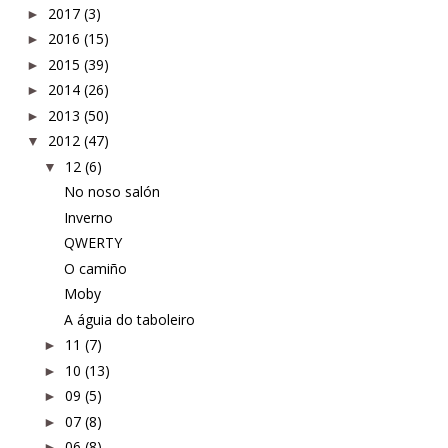
2017
(3)
►
2016
(15)
►
2015
(39)
►
2014
(26)
►
2013
(50)
►
2012
(47)
▼
12
(6)
▼
No noso salón
Inverno
QWERTY
O camiño
Moby
A águia do taboleiro
11
(7)
►
10
(13)
►
09
(5)
►
07
(8)
►
06
(8)
►