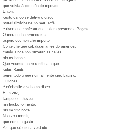
que volvía á posición de repouso.
Entón,
xusto cando se detivo o disco,
materializácheste no meu sofá
e tiven que confesar que collera prestado a Pegaso.
O meu coche arranca mal,
espero que non che importe.
Conteiche que cabalguei antes do amencer,
cando aínda non puxeran as calles,
nin os bancos.
Que voamos entre a néboa e que
sobre Rande,
berrei todo o que normalmente digo baixiño.
Ti riches
é décheslle a volta ao disco.
Esta vez,
tampouco choveu,
nin houbo tormenta,
nin se fixo noite.
Non vou mentir,
que non me gusta.
Así que só direi a verdade: