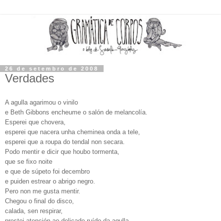
26 de setembro de 2008
Verdades
A agulla agarimou o vinilo
e Beth Gibbons encheume o salón de melancolía.
Esperei que chovera,
esperei que nacera unha cheminea onda a tele,
esperei que a roupa do tendal non secara.
Podo mentir e dicir que houbo tormenta,
que se fixo noite
e que de súpeto foi decembro
e puiden estrear o abrigo negro.
Pero non me gusta mentir.
Chegou o final do disco,
calada, sen respirar,
prestei atención ao delicado ruído da agulla