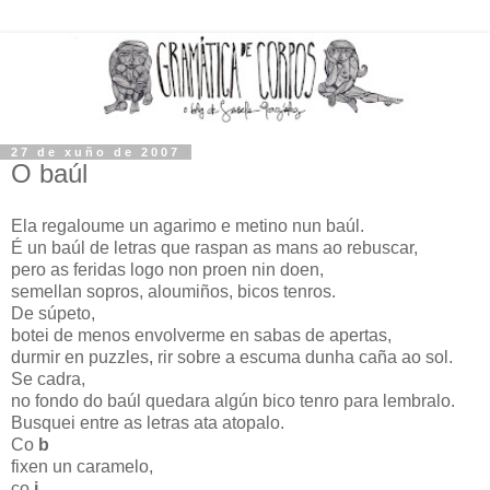
27 de xuño de 2007
O baúl
Ela regaloume un agarimo e metino nun baúl.
É un baúl de letras que raspan as mans ao rebuscar,
pero as feridas logo non proen nin doen,
semellan sopros, aloumiños, bicos tenros.
De súpeto,
botei de menos envolverme en sabas de apertas,
durmir en puzzles, rir sobre a escuma dunha caña ao sol.
Se cadra,
no fondo do baúl quedara algún bico tenro para lembralo.
Busquei entre as letras ata atopalo.
Co
b
fixen un caramelo,
co
i