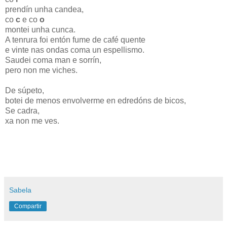
prendín unha candea,
co
c
e co
o
montei unha cunca.
A tenrura foi entón fume de café quente
e vinte nas ondas coma un espellismo.
Saudei coma man e sorrín,
pero non me viches.
De súpeto,
botei de menos envolverme en edredóns de bicos,
Se cadra,
xa non me ves.
Sabela
Compartir