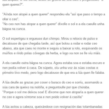
quen queres?".
"Aínda non atopei a quen querer" respondeu ela "así que paso o tempo a
ollar o ceo".
"No ceo non has atopar a quen querer" díxolle o sol e a ela caeulle unha
bágoa na cunca.
O sol espertigou e ergueuse dun chimpo. Mirou o reloxio de pulso e
decatouse de que chegaba tarde, así que botou a rodar e rodar ceo
abaixo, ata que caeu no monte e seguiu a baixar a rolo, esquivando os
muíños e rindo polas cóxegas da herba, e logo xa non se lle viu máis.
A ela caeulle outra bágoa na cunca. Agora estaba soa e estaba escuro e
non podía volver á casa. De súpeto, oíu unha voz ás súas costas e
primeiro tivo medo, pero logo decatouse de que era a lúa quen lle falaba.
A lúa deulle as grazas por coser o buraco do ceo e sorriu, asomando a
súa cara de queixo na noitiña, e preguntoulle por que choraba.
"Porque o sol me deixou soa! E díxome que non atoparía a quen querer
no ceo e agora síntome soa e non poido volver á casiña"
A lúa axitou a cabeza, queixándose con resignación das tolambanadas