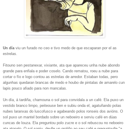
Un día
viu un furado no ceo e tivo medo de que escaparan por el as
estrelas.
Fitouno sen pestanexar, vixiante, ata que apareceu unha nube abondo
grande para enfiala e poder coselo. Cando rematou, roeu a nube para
cortar o fío e logo contou as estrelas de arredor. Estaban todas, pero
algunhas quedaran brancas de medo e houbo de pintalas de amarelo cun
lapis pouco afiado para non mancalas.
Un día, á tardiña, chamouna o sol para convidala a un café. Ela puxo un
vestido branco limpo, peiteouse ben e subiu onda el, agatuñando polas
nubes laranxas do luscofusco e agabeando polos ronseis dos avións. O
sol puxo un mantel bordado sobre un neboeiro e serviu café en dúas
cuncas de louza. Ela preguntou polo zucre e o sol rebuscou no neboeiro
ata atopalo. O sol sorriu, deulle un groliño ao seu café e preguntoulle "a