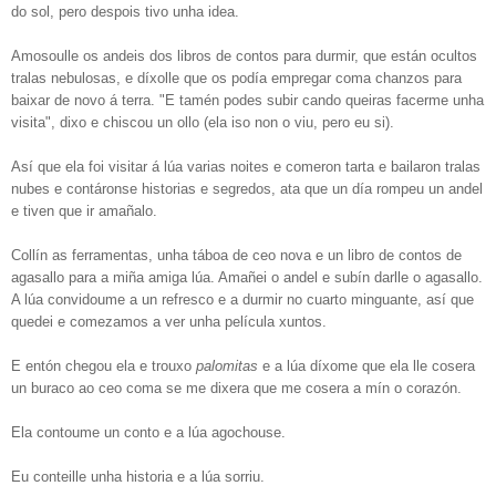
do sol, pero despois tivo unha idea.
Amosoulle os andeis dos libros de contos para durmir, que están ocultos
tralas nebulosas, e díxolle que os podía empregar coma chanzos para
baixar de novo á terra. "E tamén podes subir cando queiras facerme unha
visita", dixo e chiscou un ollo (ela iso non o viu, pero eu si).
Así que ela foi visitar á lúa varias noites e comeron tarta e bailaron tralas
nubes e contáronse historias e segredos, ata que un día rompeu un andel
e tiven que ir amañalo.
Collín as ferramentas, unha táboa de ceo nova e un libro de contos de
agasallo para a miña amiga lúa. Amañei o andel e subín darlle o agasallo.
A lúa convidoume a un refresco e a durmir no cuarto minguante, así que
quedei e comezamos a ver unha película xuntos.
E entón chegou ela e trouxo
palomitas
e a lúa díxome que ela lle cosera
un buraco ao ceo coma se me dixera que me cosera a mín o corazón.
Ela contoume un conto e a lúa agochouse.
Eu conteille unha historia e a lúa sorriu.